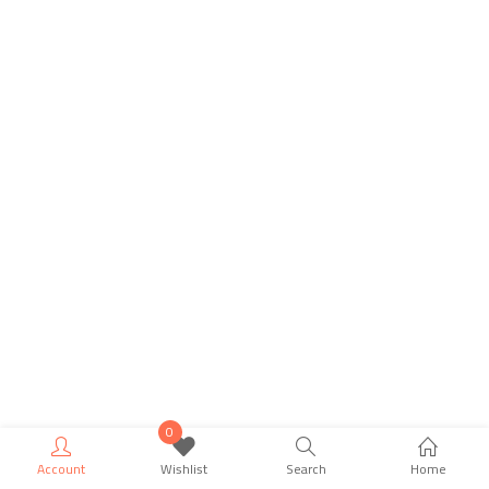
0
Account
Wishlist
Search
Home