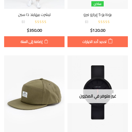
ساخن
بوط بو 5 إيرازو نيرو
تيشرت بيهايند ذا سين
)
0
(
)
0
(
$
350.00
$
120.00
تحديد أحد الخيارات
إضافة إلى السلة
غير متوفر في المخزون