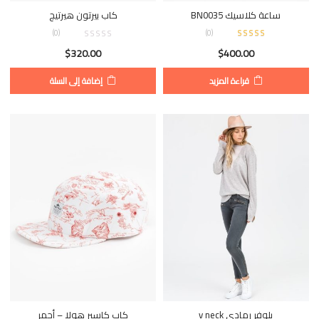
ساعة كلاسيك BN0035
كاب بيرتون هيرتيج
(0)
)
0
(
$
320.00
$
400.00
قراءة المزيد
إضافة إلى السلة
بلوفر رمادي v neck
كاب كاسبر هولا – أحمر