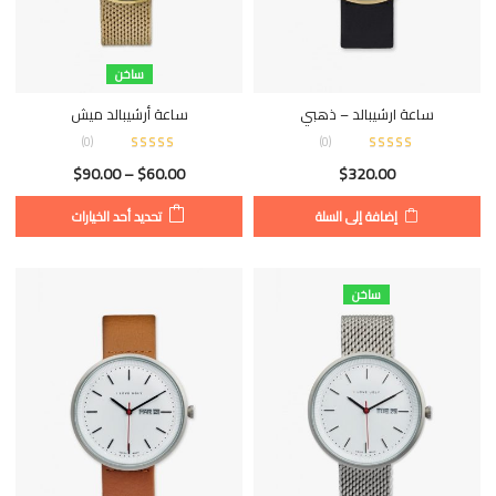
ساخن
ساعة ارشيبالد – ذهبي
ساعة أرشيبالد ميش
)
0
(
)
0
(
$
90.00
–
$
60.00
$
320.00
إضافة إلى السلة
تحديد أحد الخيارات
ساخن