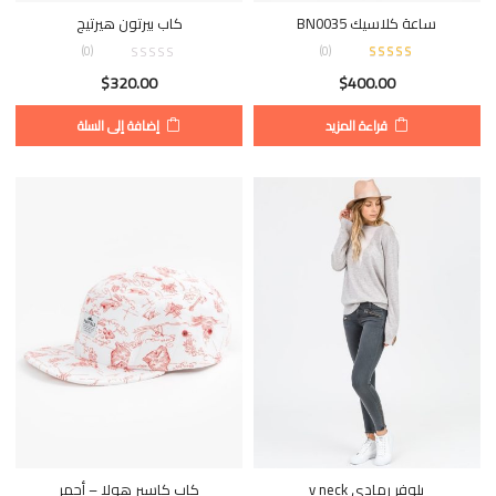
ساعة كلاسيك BN0035
كاب بيرتون هيرتيج
(0)
)
0
(
$
320.00
$
400.00
قراءة المزيد
إضافة إلى السلة
بلوفر رمادي v neck
كاب كاسبر هولا – أحمر