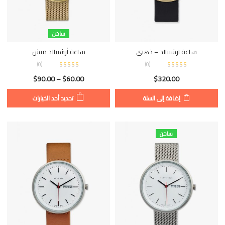
ساخن
ساعة ارشيبالد – ذهبي
ساعة أرشيبالد ميش
)
0
(
)
0
(
$
90.00
–
$
60.00
$
320.00
إضافة إلى السلة
تحديد أحد الخيارات
ساخن